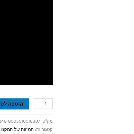
הוספה לסל
מק"ט:
248-8005510016307
קטגוריות:
המזווה של המקצוע