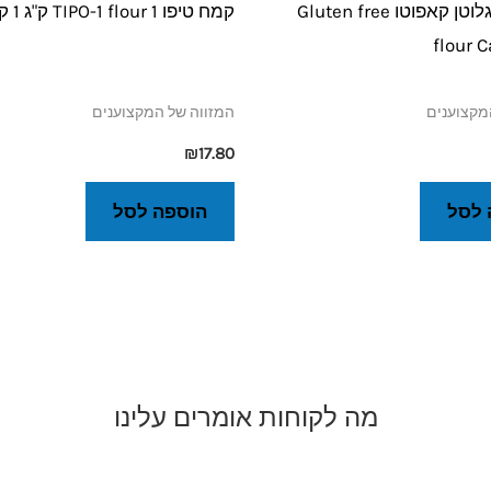
קמח ללא גלוטן קאפוטו Gluten free
קמח טיפו 1 TIPO-1 flour ק"ג 1 קאפוטו
flour 
מקצוענים
המזווה של המקצוענים
₪
17.80
 לסל
הוספה לסל
מה לקוחות אומרים עלינו