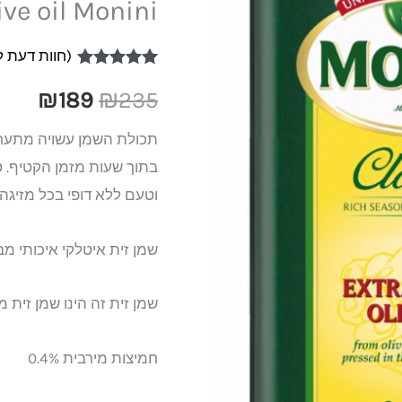
ive oil Monini
189.
₪235.
מעולה
מוניני
(חוות דעת 
קלאסיקו
1
מדורג
5.00
מתוך 5 מבוסס
₪
189
₪
235
3
על
דירוגים של
לקוחות
ליטר
תכולת השמן עשויה מתערו
Extra
בתוך שעות מזמן הקטיף. טר
virgin
וטעם ללא דופי בכל מזיגה.
olive
oil
שמן זית איטלקי איכותי מבי
Monini
שמן זית זה הינו שמן זית 
חמיצות מירבית 0.4%