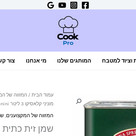
ת וציוד למטבח
המותגים שלנו
מי אנחנו
צור קש
כמות
עמוד הבית
/
המזווה של המ
המחיר
המח
מוניני קלאסיקו 3 ליטר Extra virgin olive oil Monini
של
המקורי
הנוכ
שמן
המזווה של המקצוענים
,
שמ
זית
היה:
הוא:
כתית