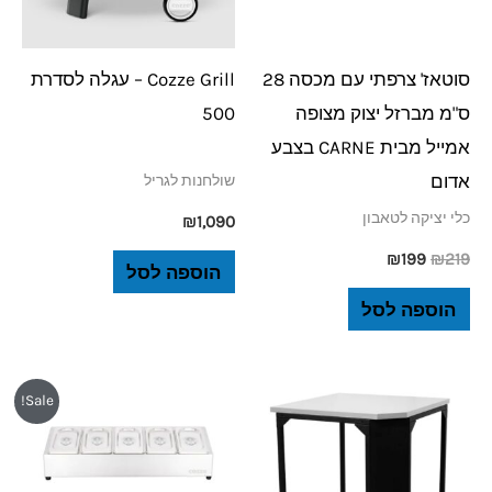
סוטאז' צרפתי עם מכסה 28
Cozze Grill – עגלה לסדרת
ס"מ מברזל יצוק מצופה
500
אמייל מבית CARNE בצבע
אדום
שולחנות לגריל
כלי יציקה לטאבון
₪
1,090
₪
199
₪
219
הוספה לסל
הוספה לסל
המחיר
המחיר
Sale!
המקורי
הנוכחי
היה:
הוא:
₪399.
₪489.