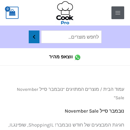
ילוג
לתוכן
תוכן
ווצאפ מהיר
ממו
עמוד הבית
/ מוצרים המתויגים “נובמבר סייל November
לפי
הפר
Sale”
העד
ביו
נובמבר סייל November Sale
חגיגת המבצעים של חודש נובמבר! ShoppingIL, שופינגIL,