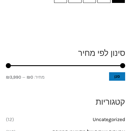
סינון לפי מחיר
מ
מ
ח
ח
י
י
סנן
מחיר:
₪0
—
₪3,990
ר
ר
מ
מ
קטגוריות
י
ק
נ
ס
(12)
Uncategorized
י
י