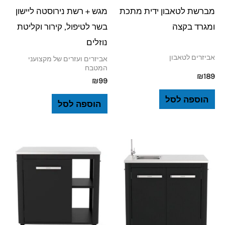
מברשת לטאבון ידית מתכת
מגש + רשת נירוסטה ליישון
ומגרד בקצה
בשר לטיפול, קירור וקליטת
נוזלים
אביזרים לטאבון
אביזרים ועזרים של מקצועני
המטבח
₪
189
₪
99
הוספה לסל
הוספה לסל