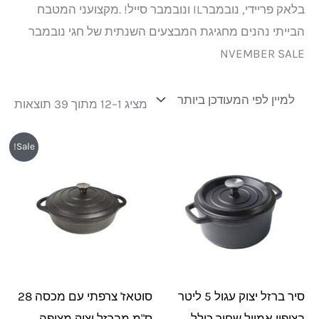
בלאק פריידי, נובמברIL ונובמבר סייל! .מקצועני המטבח
הבייתי נהנים מחגיגת המבצעים השנתית של חגי נובמבר
NVEMBER SALE
מציג 1–12 מתוך 39 תוצאות
המחיר
המחיר
Sale!
המקורי
הנוכחי
היה:
הוא:
₪199.
₪219.
סיר ברזל יצוק עגול 5 ליטר
סוטאז' צרפתי עם מכסה 28
בציפוי אמייל שחור כולל
ס"מ מברזל יצוק מצופה