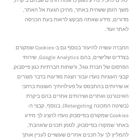
יכולים להכיל מידע מגוון כדוגמת הדפים שבהם ביקרת,
משך הזמן ששהית באתר, מהיכן הגעת אל האתר,
מדורים, מידע שאתה מבקש לראות בעת הכניסה
לאתר ועוד.
החברה עשויה להיעזר בנוסף גם ב-Cookies שמקורם
בצדדים שלישיים, בהם Google Analytics, שירותי
הפרסום של חברת גוגל, ורשתות חברתיות כגון פייסבוק.
קבצי העוגיות נועדו עבור הצגת מודעות בדבר מוצרים
או שירותים בהתבסס על פעילויותיך השונות ברחבי
האינטרנט ואתרים ושירותים אחרים בהם ביקרת
(בשיטה המכונה Retargeting). בנוסף, קבצי ה-
Cookies שמקורם בפייסבוק נועדו להציג לך מידע
באתר שמקורו בפייסבוק, לסמן תכנים ש'אהבת',
להמליץ לך על תכנים אחרים שעשויים לעניין אותך