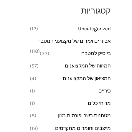
מ
מ
קטגוריות
י
ק
נ
ס
(12)
Uncategorized
י
י
אביזרים ועזרים של מקצועני המטבח
מ
מ
(118)
בייסיק למטבח
(22)
ל
ל
י
י
המזווה של המקצוענים
(57)
המציאון של המקצוענים
(4)
כיריים
(1)
מדיחי כלים
(1)
מטחנות בשר ופורסות מזון
(8)
מייצבים וחומרים מתקדמים
(18)