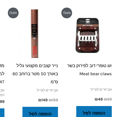
המחיר
המחיר
המחיר
המחיר
Sale!
Sale!
המקורי
הנוכחי
המקורי
הנוכחי
היה:
הוא:
היה:
הוא:
₪149.
₪159.
₪49.
₪59.
זוג טופרי דוב לפירוק בשר
נייר קצבים מקצועי גליל
Meat bear claws
באורך 50 מטר ברוחב 60
ס"מ
-4T
אביזרים לגריל
אביזרים לגריל
אבי
המ
₪
49
₪
59
₪
149
₪
159
99
הוספה לסל
הוספה לסל