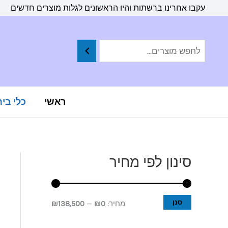
ילוג
לתוכן
עקבו אחרינו ברשתות והיו הראשונים לגלות מוצרים חדשים
תוכן
ראשי
כלי בי
סינון לפי מחיר
מ
מ
ח
ח
י
י
סנן
מחיר:
₪0
—
₪138,500
ר
ר