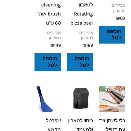
לטאבון
cleaning
אביזרים
לטאבון
Rotating
brush אורך
₪
89
pizza peel
60 ס"מ
הוספה
אביזרים
אביזרים
לסל
לטאבון
לטאבון
₪
149
₪
189
הוספה
הוספה
לסל
לסל
כלי לשמן זית
כיסוי לטאבון
שפכטל
עם סטייל
ולמעמד
מקצועי