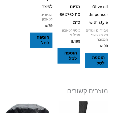
Olive oil
מדיום
לפיצה
66X76X110
dispenser
אביזרים
לטאבון
with style
ס"מ
₪
79
אביזרים ועזרים
כיסוי לטאבון
של מקצועני
וגריל גז
הוספה
המטבח
₪
169
לסל
₪
99
הוספה
הוספה
לסל
לסל
מוצרים קשורים