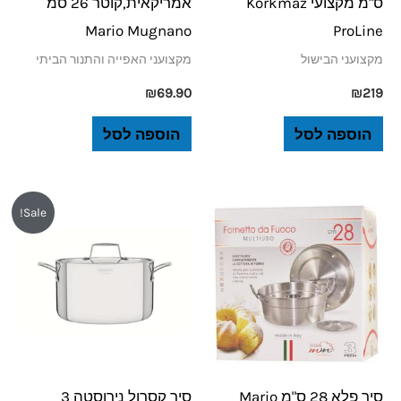
ס"מ מקצועי Korkmaz
אמריקאית,קוטר 26 סמ
Mario Mugnano
ProLine
מקצועני הבישול
מקצועני האפייה והתנור הביתי
₪
69.90
₪
219
הוספה לסל
הוספה לסל
המחיר
המחיר
Sale!
המקורי
הנוכחי
היה:
הוא:
₪329.
₪350.
סיר פלא 28 ס"מ Mario
סיר קסרול נירוסטה 3