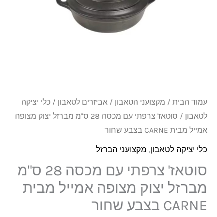
₪199.
₪219.
מכסה
28
ס''מ
מברזל
יצוק
מצופה
אמייל
עמוד הבית
/
מקצועני הטאבון
/
אביזרים לטאבון
/
כלי יציקה
מבית
לטאבון
/ סוטאז' צרפתי עם מכסה 28 ס"מ מברזל יצוק מצופה
CARNE
אמייל מבית CARNE בצבע שחור
בצבע
כלי יציקה לטאבון
,
מקצועני הברזל
שחור
סוטאז' צרפתי עם מכסה 28 ס"מ
מברזל יצוק מצופה אמייל מבית
CARNE בצבע שחור