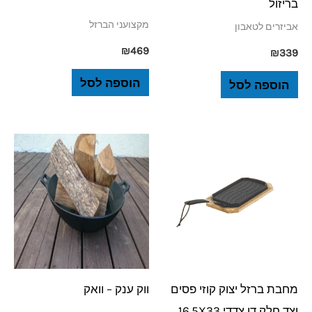
בריזול
מקצועני הברזל
אביזרים לטאבון
₪
469
₪
339
הוספה לסל
הוספה לסל
מחבת ברזל יצוק קוזי פסים
ווק ענק – וואק
וצד חלק דו צדדי 16.5X33