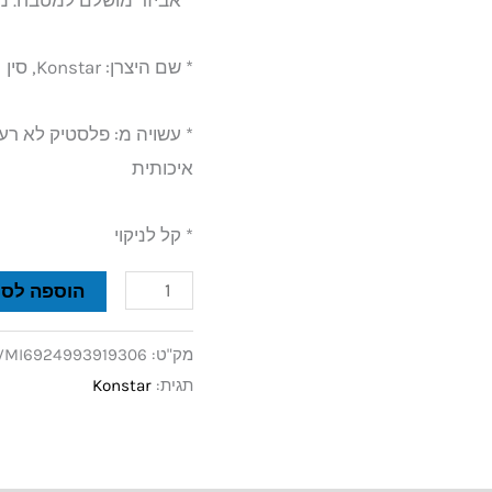
* אביזר מושלם למטבח. מא
* שם היצרן: Konstar, סין
* עשויה מ: פלסטיק לא רע
איכותית
* קל לניקוי
הוספה לסל
מק"ט:
VMI6924993919306
תגית:
Konstar