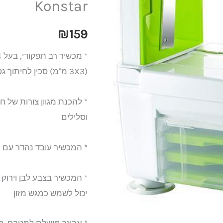
Konstar
ירקות
4
₪
159
סכינים
Konstar
(3X3 מ"מ) סכין לחיתוך גס (4X6 מ"מ) וחיתוך ג'וליאני (1.2X2 מ"מ)
* להכנת מגוון צורות של חי
וסלילים
* המכשיר עובד נהדר עם תפ
* המכשיר בצבע לבן וירוק ו
יכול לשמש כמגש מזון