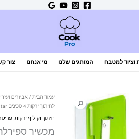
ת וציוד למטבח
המותגים שלנו
מי אנחנו
צור קש
כמות
עמוד הבית
/
אביזרים ועזר
לחיתוך ירקות 4 סכינים Konstar
של
מכשיר
חיתוך וקילוף ירקות
,
פריסה 
ספירלה
לחיתוך