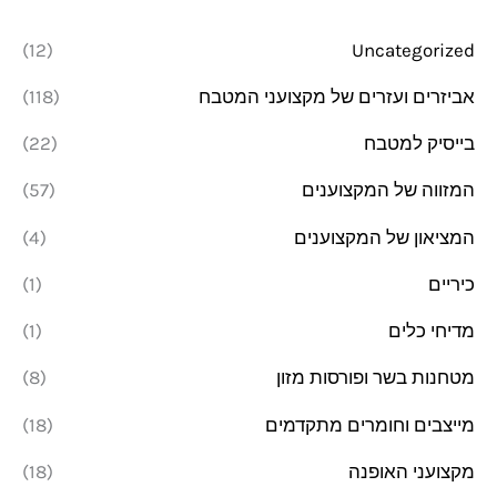
נ
ס
(12)
Uncategorized
י
י
אביזרים ועזרים של מקצועני המטבח
(118)
מ
מ
בייסיק למטבח
(22)
ל
ל
י
י
המזווה של המקצוענים
(57)
המציאון של המקצוענים
(4)
כיריים
(1)
מדיחי כלים
(1)
מטחנות בשר ופורסות מזון
(8)
מייצבים וחומרים מתקדמים
(18)
מקצועני האופנה
(18)