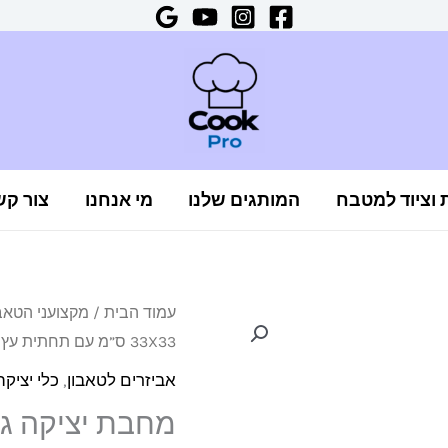
ת וציוד למטבח
המותגים שלנו
מי אנחנו
צור קש
כמות
עמוד הבית
/
מקצועני הטאב
המחיר
המח
33X33 ס”מ עם תחתית עץ מבית קוזי COZZE
של
המקורי
הנו
מחבת
אביזרים לטאבון
,
כלי יציקה
יציקה
היה:
הוא
גדולה