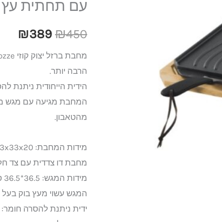
עם תחתית עץ מבית
89.
₪450.
דו
צדדית
₪
389
₪
450
33X33
ס”מ
הרבה יותר.
עם
הידית הייחודית ניתנת לה
תחתית
המחבת מגיעה עם מגש מעץ
עץ
מהטאבון.
מבית
קוזי
מידות המחבת: 33x33x20 ס”מ
COZZE
מחבת דו צדדית עם צד חל
מידות המגש: 36.5*36.5 ס”מ
המגש עשוי מעץ בוק בעל איש
ידית ניתנת להסרה חומר: נירוסטה SS304 וצ