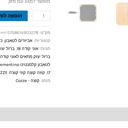
מאושר למגע עם מזון.
הוספה לסל
מק"ט:
rml-5708614903278
קטגוריות:
אביזרים לטאבון
,
כל
תגיות:
אוני קודה 18
,
ברזל יצוק
ברזל יצוק מתאים לאוני קודה 2 פרו
לטאבון קלמנטינו Clementino
17
,
קוזה קוצה קוזי קוצ'ה COZZE
מותג:
קוצה - Cozze