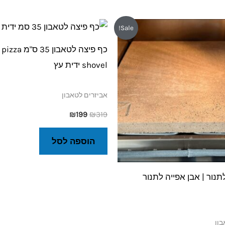
ר
המחיר
המחיר
המחיר
Sale!
רי
הנוכחי
המקורי
הנוכחי
הוא:
היה:
הוא:
כף פיצה לטאבון 
₪199.
₪319.
₪749.
₪
shovel ידית עץ
אביזרים לטאבון
₪
199
₪
319
הוספה לסל
תנור | אבן אפייה לתנור
בון