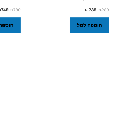
₪
749
₪
780
₪
239
₪
269
הוספה לסל
הוספה