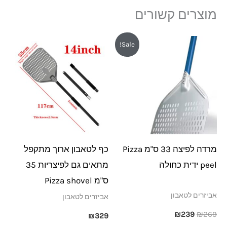
מוצרים קשורים
המחיר
המחיר
Sale!
המקורי
הנוכחי
היה:
הוא:
₪239.
₪269.
מרדה לפיצה 33 ס"מ Pizza
כף לטאבון ארוך מתקפל
peel ידית כחולה
מתאים גם לפיצריות 35
ס"מ Pizza shovel
אביזרים לטאבון
אביזרים לטאבון
₪
239
₪
269
₪
329