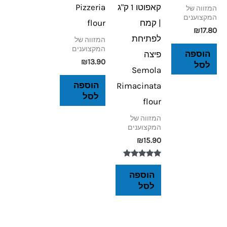
קאפוטו 1 ק"ג
Pizzeria
המזווה של
המקצוענים
| קמח
flour
₪
17.80
לפתיחת
המזווה של
המקצוענים
הוספה
פיצה
₪
13.90
לסל
Semola
הוספה
Rimacinata
לסל
flour
המזווה של
המקצוענים
₪
15.90
דורג
5.00
הוספה
מתוך 5
לסל