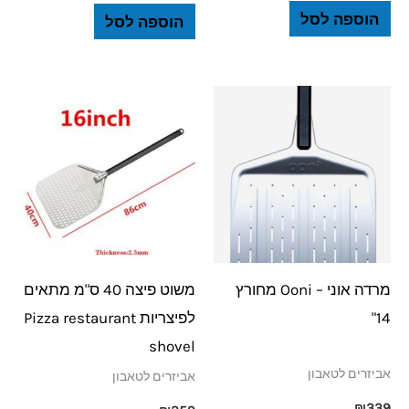
הוספה לסל
הוספה לסל
מרדה אוני – Ooni מחורץ
משוט פיצה 40 ס"מ מתאים
14"
לפיצריות Pizza restaurant
shovel
אביזרים לטאבון
אביזרים לטאבון
₪
339