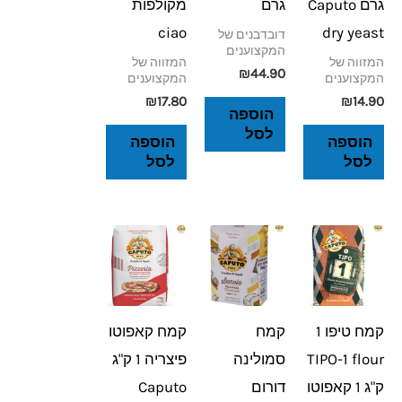
גרם Caputo
גרם
מקולפות
ciao
dry yeast
דובדבנים של
המקצוענים
המזווה של
המזווה של
₪
44.90
המקצוענים
המקצוענים
₪
17.80
₪
14.90
הוספה
לסל
הוספה
הוספה
לסל
לסל
קמח טיפו 1
קמח
קמח קאפוטו
TIPO-1 flour
סמולינה
פיצריה 1 ק"ג
ק"ג 1 קאפוטו
דורום
Caputo