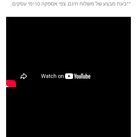
**בעת מבצע של משלוח חינם. צפי אספקה 10 ימי עסקים.