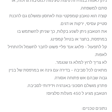
ניתן לאפות במהירות פיצות טעימות למסיבות גדולות, או
סתם למשפחה.
קוצ'ה הוא טאבון קומפקטי ונוח לאחסון ומושלם גם להכנת
סטייק עסיסי, ירקות או דגים.
את הטאבון ניתן לשנע בקלות, כך שניתן להשתמש בו
במרפסת, בחצר או בטיול קמפינג.
קל לתפעול – פלאג אנד פליי פשוט לחבר לחשמל ולהתחיל
לאפות.
לא צריך לרוץ למלא גז שנגמר.
מתאים לכל סביבה – בדירה עם גינה או במרפסת של בניין
גבוה שבהם אש פתוחה אסורה.
פתרון מושלם חסכוני באנרגיה וידידותי לסביבה.
הטאבון מגיע ל 450 מעלות סלציוס!
נתונים טכניים: