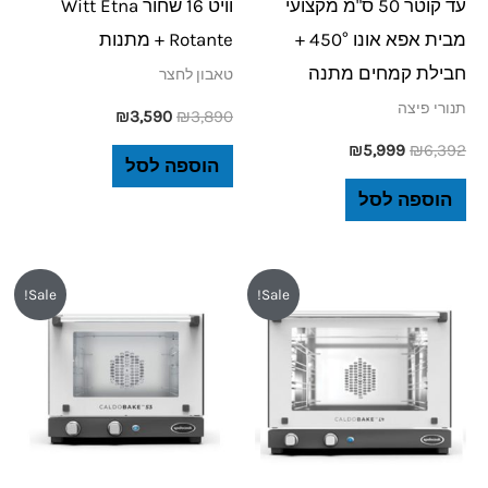
עד קוטר 50 ס"מ מקצועי
וויט 16 שחור Witt Etna
מבית אפא אונו 450° +
Rotante + מתנות
חבילת קמחים מתנה
טאבון לחצר
תנורי פיצה
₪
3,590
₪
3,890
₪
5,999
₪
6,392
הוספה לסל
הוספה לסל
המחיר
המחיר
המחיר
המחיר
Sale!
Sale!
המקורי
הנוכחי
המקורי
הנוכחי
היה:
הוא:
היה:
הוא:
₪4,150.
₪4,358.
₪4,980.
₪5,250.