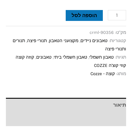
הוספה לסל
מק"ט:
crml-90356
קטגוריות:
טאבונים ניידים
,
מקצועני הטאבון
,
תנורי פיצה
,
תנורים
ותנורי פיצה
תגיות:
טאבון חשמלי
,
טאבון חשמלי ביתי
,
טאבונים
,
קוזה קוצה
קוזי קוצ'ה COZZE
מותג:
קוצה - Cozze
תיאור
חוות דעת (0)