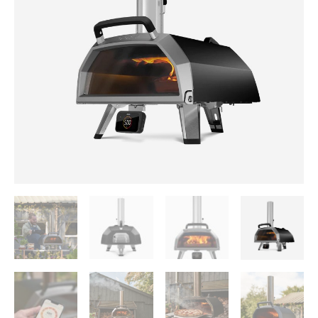
₪4,190.
₪4,290.
2
פרו
Ooni
Karu
2
Pro
+
כיסוי
מתנה!