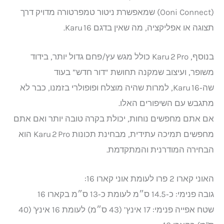
(Ooni Connect) שמאפשרת ניטור טמפרטורה מדויק דרך
תצוגה או אפליקציה, מה שאין בדגם Karu 16.
בנוסף, Karu 2 Pro כולל מגש עץ/פחם גדול יותר, בידוד
משופר, ועיצוב שמקנה תחושת “דור חדש” בעוד
שה‑Karu 16, למרות שהיה מוצלח ופופולרי בזמנו, כבר לא
מתגבש עם השיפורים האלו.
אם אתם מחפשים נוחות, יכולת בקרה טובה יותר ואם אתם
מחפשים תמיכה עתידית, מבחינת תכונות Karu 2 Pro הוא
הבחירה המודרנית והמתקדמת.
האוני קארו 2 פרו לעומת אוני קארו 16:
גובה פנימי: כ‑14.5 ס״מ לעומת כ‑13 ס״מ בקארו 16
שטח אפייה פנימי: 17 אינץ’ (43 ס״מ) לעומת 16 אינץ' (40