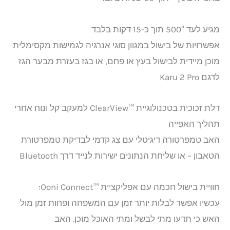
מגיע לעד 500° תוך כ-15 דקות בלבד
אפשרויות של בישול במגוון סוגי אנרגיה לגמישות מקסימלית
מוכן מיידית לבישול בעץ או פחם, או בגז בעזרת מבער הגז
לדגם Karu 2 Pro
דלת זכוכית בטכנולוגיית ™ClearView למעקב קל ונוח אחרי
תהליך האפייה
האב טמפרטורה דיגיטלי עם צג קדמי לבדיקת טמפרטורת
הטאבון – או שליחת הנתונים ישירות לנייד דרך Bluetooth
חוויית בישול חכמה עם אפליקציית ™Ooni Connect:
עכשיו אפשר לבלות יותר זמן עם המשפחה ופחות זמן מול
האש כי תדעו מתי לבשל ומתי האוכל מוכן. האב