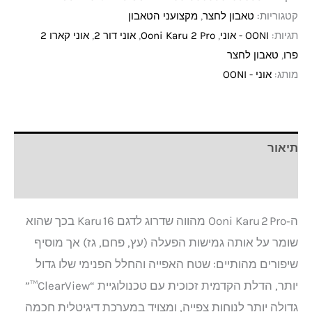
קטגוריות:
טאבון לחצר
,
מקצועני הטאבון
תגיות:
OONI - אוני
,
Ooni Karu 2 Pro
,
אוני דור 2
,
אוני קארו 2
פרו
,
טאבון לחצר
מותג:
אוני - OONI
תיאור
חוות דעת (0)
ה‑Ooni Karu 2 Pro מהווה שדרוג לדגם Karu 16 בכך שהוא
שומר על אותה גמישות הפעלה (עץ, פחם, גז) אך מוסיף
שיפורים מהותיים: שטח האפייה והחלל הפנימי שלו גדול
יותר, הדלת הקדמית זכוכית עם טכנולוגיית “ClearView™”
גדולה יותר לנוחות צפייה, ומצויד במערכת דיגיטלית חכמה