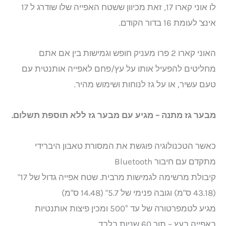
לו אוני קארו 17, זאת מכיוון ששטח האפייה שלו שודרג ל 17
אינצ' לעומת 16 בדור הקודם.
האוני קארו 2 פרו מעניק חופש וגמישות בין אם אתם
מחליטים להפעיל אותו על עץ/פחם לאפייה אותנטית עם
טעם עשיר, או על גז לנוחות ושימוש מהיר.
מבער גז מתנה – מגיע עם מבער גז ללא תוספת תשלום.
כאשר הטכנולוגיה פוגשת את המסורת טאבון היברידי
מתקדם עם חיבור Bluetooth
קיבולת מרשימה לגמישות מרבית. שטח אפייה גדול של 17"
(43.18 ס"מ) וגובה פנימי של 5.7" (14.48 ס"מ)
מגיע לטמפרטורה של עד 500° ומכין פיצות אותנטיות
באפייה בעץ – תוך 60 שניות בלבד