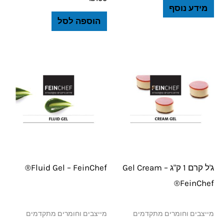
מידע נוסף
הוספה לסל
למוצר
זה
יש
מספר
סוגים.
ניתן
לבחור
ג'ל קרם 1 ק"ג Gel Cream –
Fluid Gel – FeinChef®
את
FeinChef®
האפשרויות
בעמוד
מייצבים וחומרים מתקדמים
מייצבים וחומרים מתקדמים
המוצר