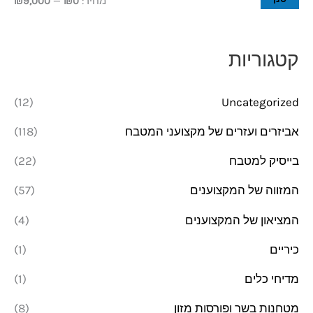
מחיר:
₪0
—
₪9,000
ר
ר
מ
מ
קטגוריות
י
ק
נ
ס
(12)
Uncategorized
י
י
אביזרים ועזרים של מקצועני המטבח
(118)
מ
מ
בייסיק למטבח
(22)
ל
ל
י
י
המזווה של המקצוענים
(57)
המציאון של המקצוענים
(4)
כיריים
(1)
מדיחי כלים
(1)
מטחנות בשר ופורסות מזון
(8)