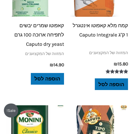
קמח מלא קאפוטו אינטגרל
קאפוטו שמרים יבשים
1 ק"ג Caputo Integrale
לתפיחה ארוכה 100 גרם
Caputo dry yeast
המזווה של המקצוענים
המזווה של המקצוענים
₪
15.80
₪
14.90
דורג
הוספה לסל
5.00
הוספה לסל
מתוך 5
המחיר
המחיר
Sale!
המקורי
הנוכחי
היה:
הוא:
₪189.
₪235.