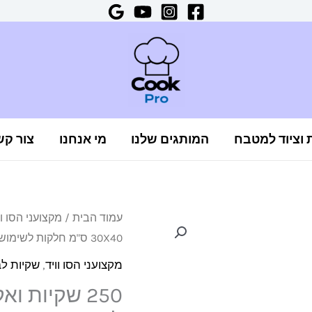
ת וציוד למטבח
המותגים שלנו
מי אנחנו
צור קש
כמות
עמוד הבית
/
מקצועני הסו וו
30X40 ס"מ חלקות לשימוש במכונות ואקום תא לחץ
של
250
מקצועני הסו וויד
,
שקיות לב
שקיות
ואקום