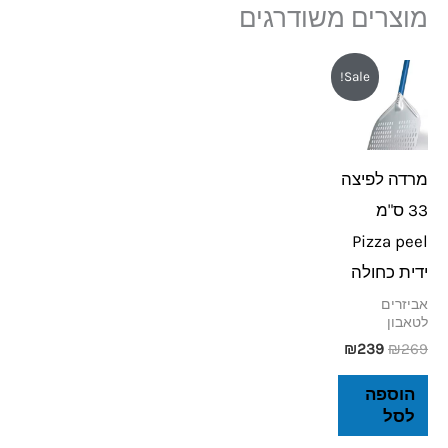
מוצרים משודרגים
המחיר
המחיר
Sale!
המקורי
הנוכחי
היה:
הוא:
₪239.
₪269.
מרדה לפיצה
33 ס"מ
Pizza peel
ידית כחולה
אביזרים
לטאבון
₪
239
₪
269
הוספה
לסל