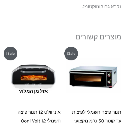
נקרא גם קונווקטומט.
מוצרים קשורים
המחיר
המחיר
המחיר
המחיר
Sale!
Sale!
המקורי
הנוכחי
המקורי
הנוכחי
היה:
הוא:
היה:
הוא:
₪3,390.
₪4,490.
₪5,999.
₪6,392.
אזל מן המלאי
תנור פיצה חשמלי לפיצות
אוני וולט 12 תנור פיצה
עד קוטר 50 ס"מ מקצועי
חשמלי Ooni Volt 12