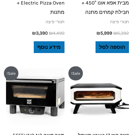
מבית אפא אונו 450° +
Electric Pizza Oven +
חבילת קמחים מתנה
מתנות
תנורי פיצה
תנורי פיצה
₪
3,390
₪
4,490
₪
5,999
₪
6,392
הוספה לסל
מידע נוסף
המחיר
המחיר
המחיר
המחיר
Sale!
Sale!
המקורי
הנוכחי
המקורי
הנוכחי
היה:
הוא:
היה:
הוא:
₪3,399.
₪3,850.
₪1,989.
₪2,590.