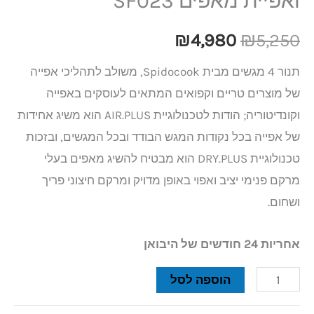
ואפיית מאפים SF023
₪
4,980
₪
5,250
תנור 4 מגשים מבית Spidocook, משולב לתהליכי אפייה
של מוצרים טריים וקפואים המתאים לעוסקים באפייה
וקונדיטוריה; הודות לטכנולוגיית AIR.PLUS הוא משיג אחידות
של אפייה בכל נקודות המגש הבודד ובכל המגשים, ובזכות
טכנולוגיית DRY.PLUS הוא מבטיח להשיג מאפים בעלי
מרקם פנימי יציב ואפוי באופן מדויק ומרקם חיצוני פריך
ושחום.
אחריות 24 חודשים של היבואן
הוספה לסל