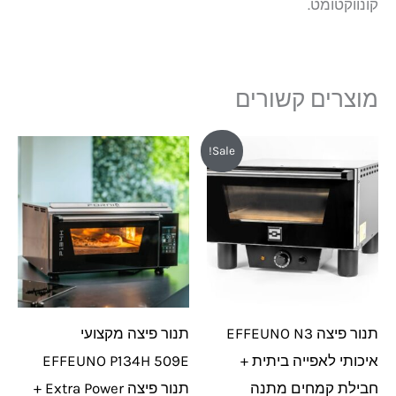
קונווקטומט.
מוצרים קשורים
המחיר
המחיר
Sale!
המקורי
הנוכחי
היה:
הוא:
₪3,399.
₪3,850.
תנור פיצה EFFEUNO N3
תנור פיצה מקצועי
איכותי לאפייה ביתית +
EFFEUNO P134H 509E
חבילת קמחים מתנה
תנור פיצה Extra Power +