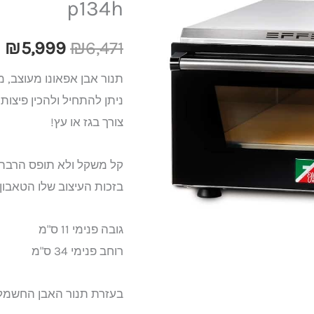
p134h
.
₪6,471.
ביתי 509
מעלות
₪
5,999
₪
6,471
effeuno
תנור אבן אפאונו מעוצב, מיוצר 
p134h
ניתן להתחיל ולהכין פיצות
צורך בגז או עץ!
קל משקל ולא תופס הרבה 
בזכות העיצוב שלו הטאבו
גובה פנימי 11 ס"מ
רוחב פנימי 34 ס"מ
בעזרת תנור האבן החשמלי