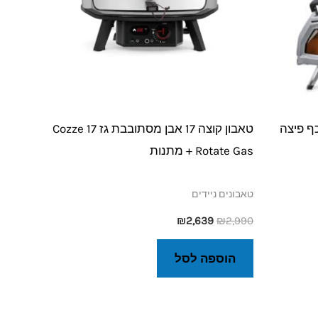
 אוני קארו Ooni Karu 16 כף פיצה
טאבון קוצה 17 אבן מסתובבת גז Cozze 17
Rotate Gas + מתנות
טאבונים ניידים
₪
2,639
₪
2,990
הוספה לסל