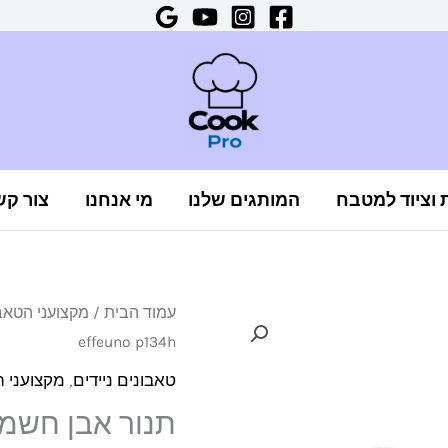
ת וציוד למטבח
המותגים שלנו
מי אנחנו
צור קש
כמות
עמוד הבית
/
מקצועני הטאב
המחיר
ה
effeuno p134h
של
המקורי
ה
תנור
טאבונים ניידים
,
מקצועני ה
אבן
היה:
ה
חשמלי