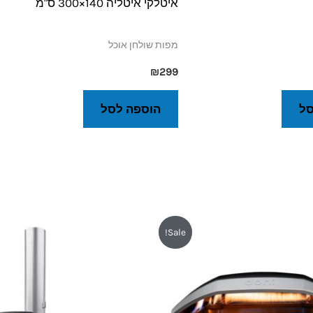
איטלקי איטליה 140×300 ס"מ
מפות שולחן אוכל
₪
299
סל
הוספה לסל
חיר
המחיר
המחיר
המחיר
Sale!
ורי
הנוכחי
המקורי
הנוכחי
:
הוא:
היה:
הוא:
₪3,490.
₪3,890.
₪2,690.
₪2,7