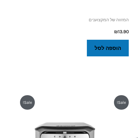
המזווה של המקצוענים
₪
13.90
הוספה לסל
המחיר
המחיר
Sale!
Sale!
המקורי
הנוכחי
היה:
הוא:
₪2,639.
₪2,990.