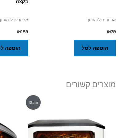
בקצה
אביזרים לטאבון
אביזרים לטאבון
₪
189
₪
79
הוספה לסל
הוספה ל
מוצרים קשורים
המחיר
המחיר
המ
Sale!
המקורי
הנוכחי
המק
היה:
הוא:
היה
90.
₪1,989.
₪2,590.