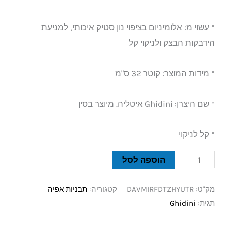
* עשוי מ: אלומיניום בציפוי נון סטיק איכותי, למניעת
הידבקות הבצק ולניקוי קל
* מידות המוצר: קוטר 32 ס"מ
* שם היצרן: Ghidini איטליה. מיוצר בסין
* קל לניקוי
הוספה לסל
מק"ט:
DAVMIRFDTZHYUTR
קטגוריה:
תבניות אפיה
תגית:
Ghidini