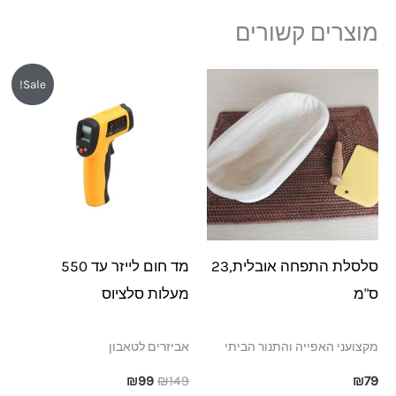
מוצרים קשורים
המחיר
המחיר
Sale!
המקורי
הנוכחי
היה:
הוא:
₪99.
₪149.
סלסלת התפחה אובלית,23
מד חום לייזר עד 550
ס"מ
מעלות סלציוס
מקצועני האפייה והתנור הביתי
אביזרים לטאבון
₪
99
₪
149
₪
79