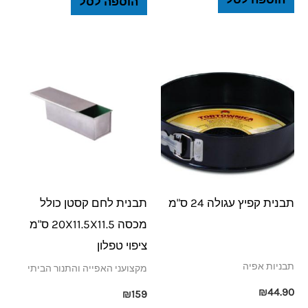
הוספה לסל
תבנית קפיץ עגולה 24 ס"מ
תבנית לחם קסטן כולל
מכסה 20X11.5X11.5 ס"מ
ציפוי טפלון
תבניות אפיה
מקצועני האפייה והתנור הביתי
₪
44.90
₪
159