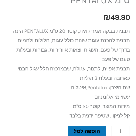
ס"מ PENTALUX
₪
49.90
תבנית בבקה אמריקאית, קוטר 20 ס"מ PENTALUX הינה
תבנית להכנת עוגות שונות כולל עוגות, חלולות ולחמים
בדרך של פעם. העוגות יוצאות אווריריות, גבוהות ובעלות
טעם של פעם
תבנית אפייה, לתנור, עגולה, שבמרכזה חלל עגול הבנוי
כארובה ובעלת 3 רגליות
שם היצרן: Pentalux,איטליה
​עשוי מ: אלומניום
מידות המוצר: קוטר 20 ס"מ
קל לניקוי, שטיפה ידנית בלבד
הוספה לסל