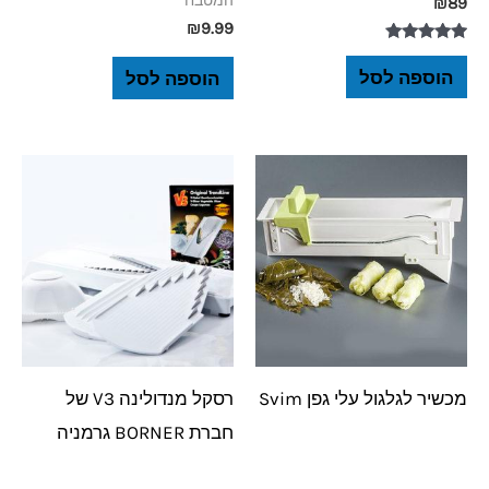
המטבח
₪
89
₪
9.99
דורג
5.00
הוספה לסל
הוספה לסל
מתוך 5
מכשיר לגלגול עלי גפן Svim
רסקל מנדולינה V3 של
חברת BORNER גרמניה