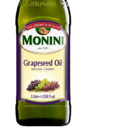
₪59.90.
₪69.90.
מוניני
1
ליטר
Grapeseed
oil
Monini