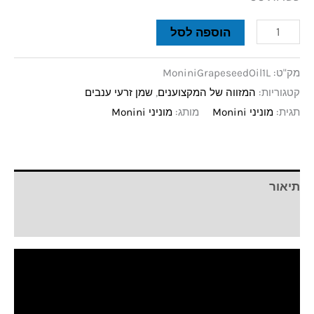
הוספה לסל
מק"ט:
MoniniGrapeseedOil1L
קטגוריות:
המזווה של המקצוענים
,
שמן זרעי ענבים
תגית:
מוניני Monini
מותג:
מוניני Monini
תיאור
חוות דעת (0)