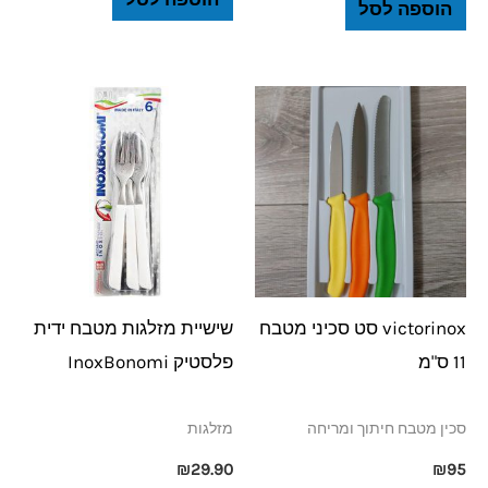
הוספה לסל
victorinox סט סכיני מטבח
שישיית מזלגות מטבח ידית
11 ס"מ
פלסטיק InoxBonomi
סכין מטבח חיתוך ומריחה
מזלגות
₪
29.90
₪
95