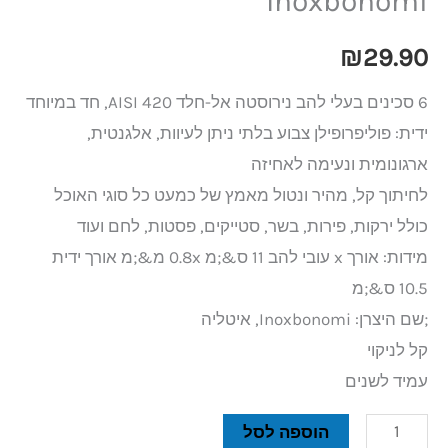
Inoxbonomi
₪
29.90
6 סכינים בעלי להב נירוסטה אל-חלד AISI 420, חד במיוחד
ידית: פוליפרופילן צבוע בלתי ניתן לעיוות, אלגנטית,
ארגונומית ונעימה לאחיזה
לחיתוך קל, מהיר ונטול מאמץ של כמעט כל סוגי האוכל
כולל ירקות, פירות, בשר, סטייקים, פסטות, לחם ועוד
מידות: אורך x עובי להב 11 ס&;מ 0.8x מ&;מ אורך ידית
10.5 ס&;מ
;שם היצרן: Inoxbonomi, איטליה
קל לניקוי
עמיד לשנים
הוספה לסל