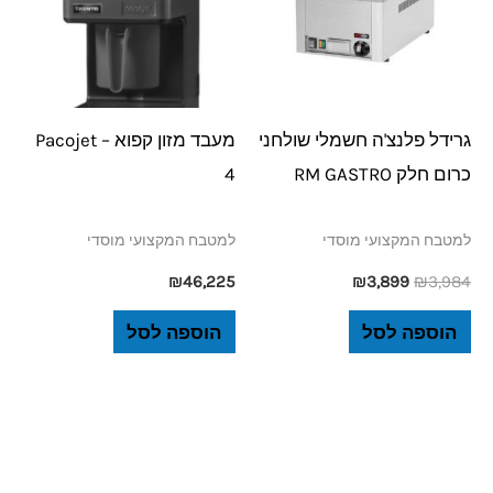
גרידל פלנצ'ה חשמלי שולחני
מעבד מזון קפוא – Pacojet
כרום חלק RM GASTRO
4
למטבח המקצועי מוסדי
למטבח המקצועי מוסדי
₪
46,225
₪
3,899
₪
3,984
הוספה לסל
הוספה לסל