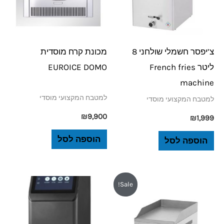
צ’יפסר חשמלי שולחני 8
מכונת קרח מוסדית
ליטר French fries
EUROICE DOMO
machine
למטבח המקצועי מוסדי
למטבח המקצועי מוסדי
₪
9,900
₪
1,999
הוספה לסל
הוספה לסל
המחיר
המחיר
Sale!
המקורי
הנוכחי
היה:
הוא:
₪3,899.
₪3,984.