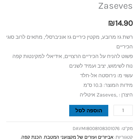
Zaseves
₪
14.90
רשת גז מרובע, מקטין כיריים גז אוניברסלי, מתאים לרוב סוגי
הכיריים
פשוט להניח על הכיריים הרצויים, אידיאלי למקינטות קפה
נוח לשימוש, יציב ועמיד לשנים
עשוי מ: נירוסטה אל-חלד
מידות המוצר: 10.3 ס"מ
היצרן : ,Zaseves איטליה
הוספה לסל
מק"ט:
DAVMI8008108301076
קטגוריות:
אביזרים ועזרים של מקצועני המטבח
,
הכנת קפה
,