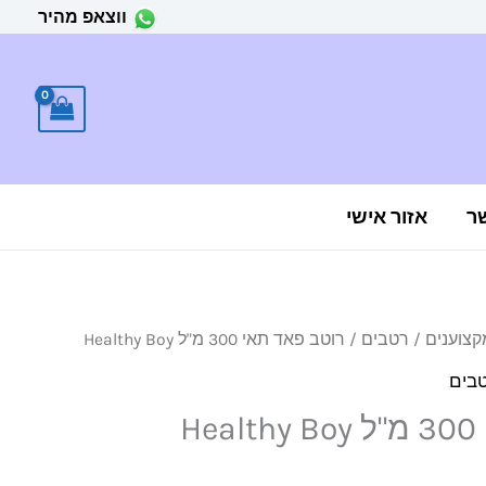
ווצאפ מהיר
ר
אזור אישי
קצוענים
/
רטבים
/ רוטב פאד תאי 300 מ"ל Healthy Boy
בים
H