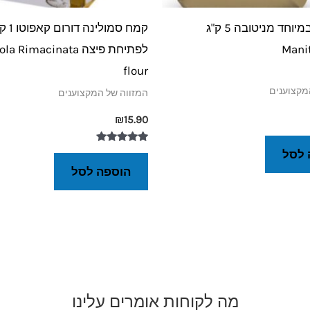
קמח חזק במיוחד מניטובה 5 ק"ג
קמח סמו
Manit
לפתיחת פיצה  Rimacinata
flour
מקצוענים
המזווה של המקצוענים
₪
15.90
דורג
 לסל
5.00
הוספה לסל
מתוך 5
מה לקוחות אומרים עלינו