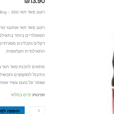
₪
13.90
300
רוטב פאד תאי Healthy Boy – 300 מ״ל
מ"ל
Healthy
Boy
הפופולריים ביותר בתאילנ
דקלים ותבלינים מסורתיי
התאילנדית הקלאסית.
מתאים להכנת פאד תאי ביתי
כתיבול למוקפצים ותבשילים
ושומר על טעם עשיר ואותנ
זמינות:
קיים במלאי
הוספה לסל