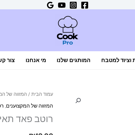
ת וציוד למטבח
המותגים שלנו
מי אנחנו
צור קש
כמות
עמוד הבית
/
המזווה של המ
של
המזווה של המקצוענים
,
רט
רוטב
רוטב פאד תאי 300 מ"ל ealthy Boy
פאד
תאי