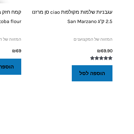
עגבניות שלמות מקולפות ciao סן מרזנו
2.5 ק"ג San Marzano
oba flour
המזווה של המקצוענים
המזווה של ה
₪
69
₪
69.90
דורג
הוספה
5.00
הוספה לסל
מתוך 5