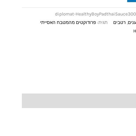
diplomat-HealthyBoyPadthaiSauce30
נים
,
רטבים
תגית:
פרודוקטים מהמטבח האסייתי