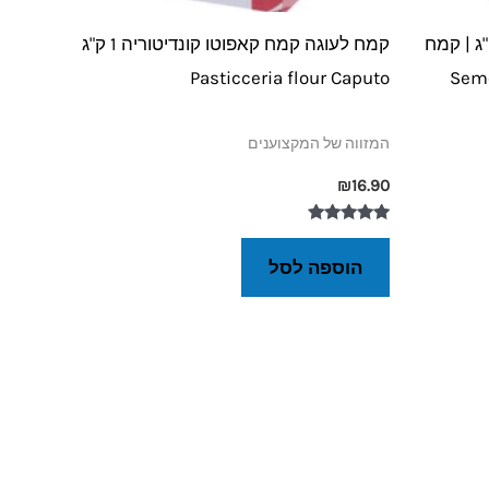
לינה דורום קאפוטו 1 ק"ג | קמח
קמח לעוגה קמח קאפוטו קונדיטוריה 1 ק"ג
Semola
Pasticceria flour Caputo
המזווה של המקצוענים
₪
16.90
דורג
5.00
הוספה לסל
מתוך 5