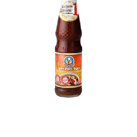
300
מ"ל
Healthy
Boy