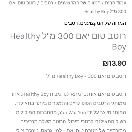
עמוד הבית
/
המזווה של המקצוענים
/
רטבים
/ רוטב טום יאם
300 מ"ל Healthy Boy
המזווה של המקצוענים
,
רטבים
רוטב טום יאם 300 מ"ל Healthy
Boy
₪
13.90
רוטב טום יאם Healthy Boy – 300 מ״ל
רוטב טום יאם אותנטי מתאילנד מבית Healthy Boy, אחד
ממותגי הרטבים הפופולריים והנמכרים ביותר בתאילנד.
המותג מיוצר על ידי Yan Wal Yun, מהחברות המובילות
בשוק התאילנדי לרטבי תיבול. הרוטב משלב מרכיבים
מסורתיים של מטבח טום יאם – למון גראס, ג’ינג’ר, צ'ילי