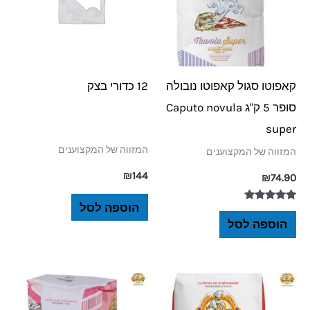
קאפוטו סגול קאפוטו נובולה
12 כדורי בצק
סופר 5 ק"ג Caputo novula
super
המזווה של המקצוענים
המזווה של המקצוענים
₪
144
₪
74.90
הוספה לסל
דורג
5.00
הוספה לסל
מתוך 5