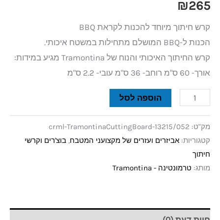
₪
265
קרש חיתוך מיוחד להכנות לקראת BBQ
הכנות ל-BBQ המושלם מתחילות במשטח איכותי.
קרש החיתוך האיכותי והנוח של Tramontina מגיע במידות:
אורך- 60 ס"מ רוחב- 36 ס"מ עובי- 2.2 ס"מ
הוספה לסל
מק"ט:
crml-TramontinaCuttingBoard-13215/052
קטגוריות:
אביזרים ועזרים של מקצועני המטבח
,
בוצ'רים וקרשי
חיתוך
מותג:
טרמונטינה - Tramontina
חוות דעת (0)