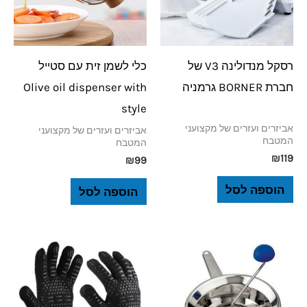
רסקל מנדולינה V3 של
כלי לשמן זית עם סטייל
חברת BORNER גרמניה
Olive oil dispenser with
style
אביזרים ועזרים של מקצועני
אביזרים ועזרים של מקצועני
המטבח
המטבח
₪
119
₪
99
הוספה לסל
הוספה לסל