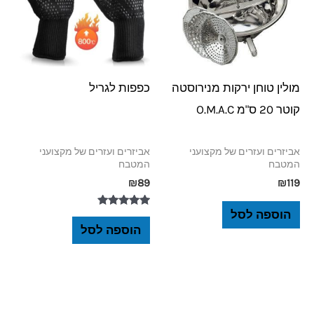
מולין טוחן ירקות מנירוסטה
כפפות לגריל
קוטר 20 ס"מ O.M.A.C
אביזרים ועזרים של מקצועני
אביזרים ועזרים של מקצועני
המטבח
המטבח
₪
89
₪
119
הוספה לסל
דורג
5.00
הוספה לסל
מתוך 5