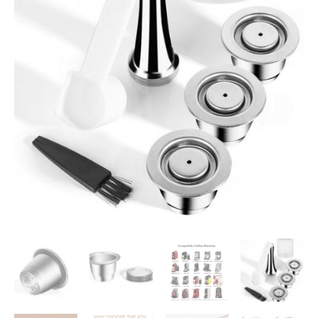
₪169.
₪219.
לנספרסו