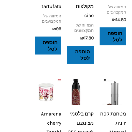
מקולפות
tartufata
המזווה של
המקצוענים
ciao
המזווה של
₪
14.80
המקצוענים
המזווה של
₪
99
המקצוענים
הוספה
₪
17.80
לסל
הוספה
לסל
הוספה
לסל
מטחנת קפה
קרם בלסמי
Amarena
ידנית
מצומצם
cherry
Manual
ג'קובאזי 250
Toschi