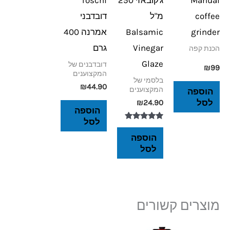
coffee
מ"ל
דובדבני
grinder
Balsamic
אמרנה 400
Vinegar
גרם
הכנת קפה
Glaze
דובדבנים של
₪
99
המקצוענים
בלסמי של
₪
44.90
המקצוענים
הוספה
לסל
₪
24.90
הוספה
לסל
דורג
5.00
הוספה
מתוך 5
לסל
מוצרים קשורים