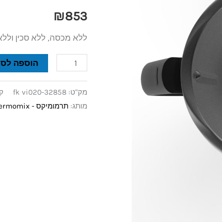
TM5
₪
853
ללא מכסה, ללא סכין וללא
הוספה לסל
מק"ט:
fk vi020-32858
ק
מותג:
תרמומיקס - Thermomix