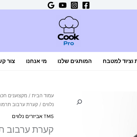
ת וציוד למטבח
המותגים שלנו
מי אנחנו
צור קש
כמות
עמוד הבית
/
מקצוענים חכ
נלווים
/ קערת ערבוב תרמומיק
של
קערת
TM5 אביזרים נלווים
ערבוב
קערת ערבוב תרמ
תרמומיקס