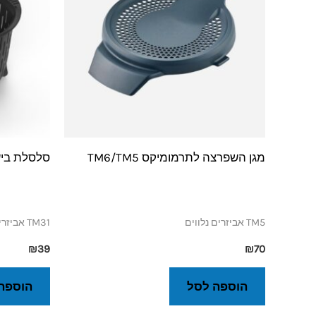
מגן השפרצה לתרמומיקס TM6/TM5
סלסלת ביש
TM5 אביזרים נלווים
TM31 אביזרים נלווים
₪
39
₪
70
הוספה לסל
הוספה