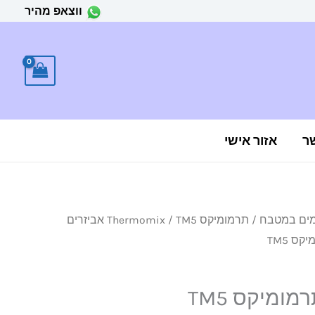
ווצאפ מהיר
ר
אזור אישי
מים במטבח
/
תרמומיקס Thermomix
/
TM5 אביזרים
ס TM5
ומיקס TM5