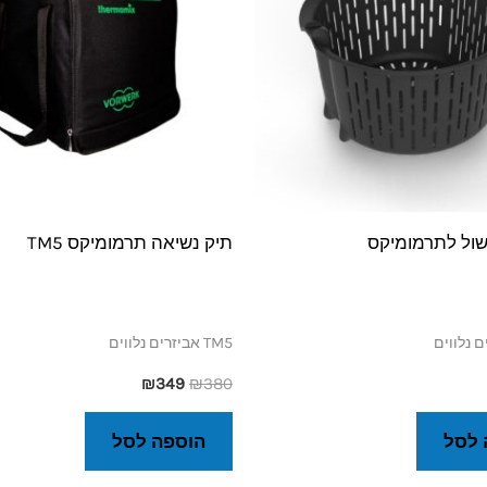
ול לתרמומיקס
תיק נשיאה תרמומיקס TM5
TM5 אביזרים נלווים
₪
349
₪
380
 לסל
הוספה לסל