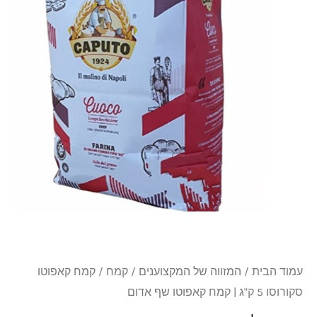
5
ק"ג
|
קמח
קאפוטו
שף
אדום
עמוד הבית
/
המזווה של המקצוענים
/
קמח
/ קמח קאפוטו
סקורוסו 5 ק"ג | קמח קאפוטו שף אדום