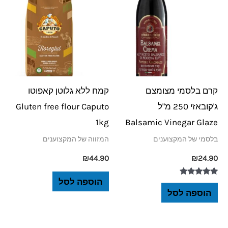
קרם בלסמי מצומצם
קמח ללא גלוטן קאפוטו
ג'קובאזי 250 מ"ל
Gluten free flour Caputo
1kg
Balsamic Vinegar Glaze
בלסמי של המקצוענים
המזווה של המקצוענים
₪
44.90
₪
24.90
הוספה לסל
דורג
5.00
הוספה לסל
מתוך 5