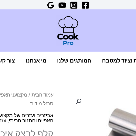
ת וציוד למטבח
המותגים שלנו
מי אנחנו
צור קש
כמות
עמוד הבית
/
מקצועני האפיי
המחיר
המחיר
סרגל מידות
של
המקורי
הנוכחי
קלף
אביזרים ועזרים של מקצו
האפייה והתנור הביתי
,
עזר
לבצק
היה:
הוא:
קלף לבצק איכו
איכותי