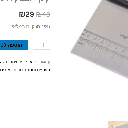
₪29.
₪49.
כולל
₪
29
₪
49
סרגל
מידות
זמינות:
קיים במלאי
הוספה לסל
קטגוריות:
אביזרים ועזרים ש
האפייה והתנור הביתי
,
עזרים 