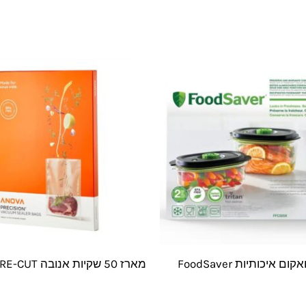
קופסאות וואקום איכותיות FoodSaver
מארז 50 שקיות אנובה ANOVA PRE-CUT