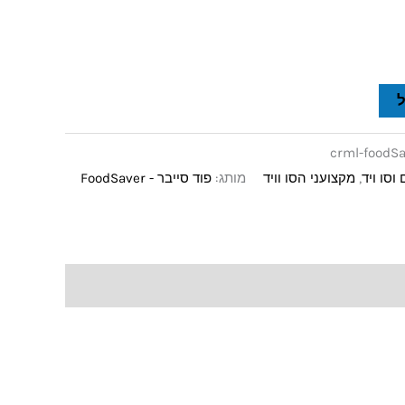
crml-foodSa
וסו ויד
,
מקצועני הסו וויד
מותג:
פוד סייבר - FoodSaver