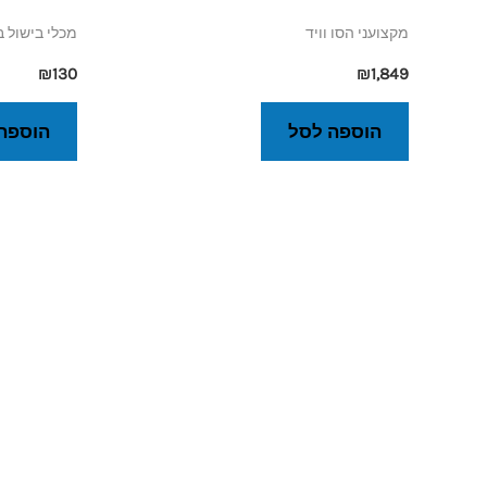
מקצועני הסו וויד
מכלי בישול ב
₪
130
₪
1,849
הוספה לסל
הוספה