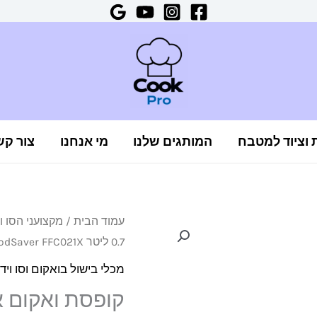
ת וציוד למטבח
המותגים שלנו
מי אנחנו
צור קש
כמות
עמוד הבית
/
מקצועני הסו וו
0.7 ליטר FoodSaver FFC021X
של
קופסת
מכלי בישול בואקום וסו ויד
ואקום
איכותית