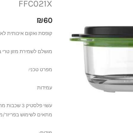
FFC021X
0.7
ליטר
₪
60
FoodSaver
קופסת ואקום איכותית לאח
FFC021X
מושלם לשמירת מזון טרי 
מפרט טכני:
עמידות
עשוי פלסטיק 3 שכבות מחוזק העמיד בפני שברים, כתמים וריחות לא נעימים
מתאים לשימוש בפריזר/מ
מידות: