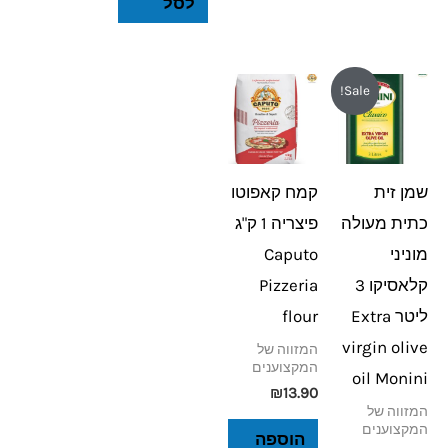
לסל
המחיר
המחיר
Sale!
המקורי
הנוכחי
היה:
הוא:
₪189.
₪235.
שמן זית
קמח קאפוטו
כתית מעולה
פיצריה 1 ק"ג
מוניני
Caputo
קלאסיקו 3
Pizzeria
ליטר Extra
flour
virgin olive
המזווה של
המקצוענים
oil Monini
₪
13.90
המזווה של
המקצוענים
הוספה