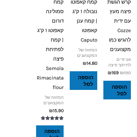
קרש הגשת
קמח קאפוטו
קמח
פיצה מעץ
נובולה 1 ק"ג
סמולינה
עם ידית
| קמח ענן
דורום
Cozze
קאפוטו
קאפוטו 1 ק"ג
להגיש כמו
Caputo
| קמח
מקצוענים
לפתיחת
המזווה של
המקצוענים
פיצה
אביזרים
₪
14.80
לחיתוך פיצה
Semola
₪
169
₪
190
הוספה
Rimacinata
לסל
הוספה
flour
לסל
המזווה של
המקצוענים
₪
15.90
דורג
5.00
הוספה
מתוך 5