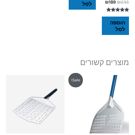
₪
189
₪
235
לסל
דורג
5.00
הוספה
מתוך 5
לסל
מוצרים קשורים
המחיר
המחיר
Sale!
המקורי
הנוכחי
היה:
הוא:
₪179.
₪199.