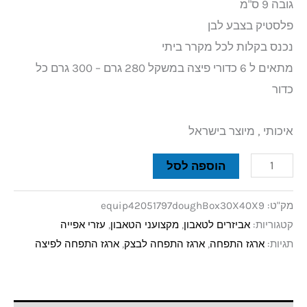
גובה 9 ס"מ
פלסטיק בצבע לבן
נכנס בקלות לכל מקרר ביתי
מתאים ל 6 כדורי פיצה במשקל 280 גרם – 300 גרם כל
כדור
איכותי , מיוצר בישראל
הוספה לסל
מק"ט:
equip42051797doughBox30X40X9
קטגוריות:
אביזרים לטאבון
,
מקצועני הטאבון
,
עזרי אפייה
תגיות:
ארגז התפחה
,
ארגז התפחה לבצק
,
ארגז התפחה לפיצה