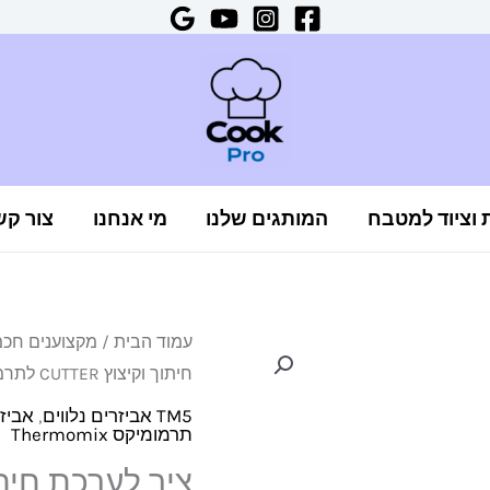
ת וציוד למטבח
המותגים שלנו
מי אנחנו
צור קש
כמות
עמוד הבית
/
מקצוענים חכ
חיתוך וקיצוץ CUTTER לתרמומיקס TM5/TM6
של
ציר
TM5 אביזרים נלווים
,
אביזר
תרמומיקס Thermomix
לערכת
חיתוך