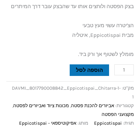
בצק הפסטה ולוחצים אותו עד שהבצק עובר דרך המיתרים
הצ'יטרה עשוי מעץ טבעי
מבית Eppicotispai, איטליה
מומלץ לשטוף אך ורק ביד.
הוספה לסל
מק"ט:
DAVMI_8017790008842_Eppicotispai_Chitarra-1-
1
קטגוריות:
אביזרים להכנת פסטה
,
מכונות ציוד ואביזרים לפסטה
,
מקצועני הפסטה
תגית:
Eppicotispai
מותג:
אפיקוטיספאי - Eppicotispai