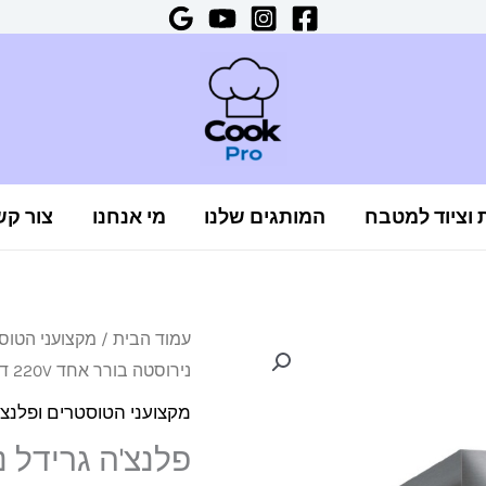
ת וציוד למטבח
המותגים שלנו
מי אנחנו
צור קש
כמות
עמוד הבית
/
מקצועני הטוסט
נירוסטה בורר אחד 220V דגם CE270-114
של
פלנצ'ה
מקצועני הטוסטרים ופלנצ'
גרידל
נירוסטה