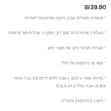
₪
39.90
* פומפיה, מגרדת, עבה, חזקה ומותאמת לאחיזה
* בעלת 3 צורות גירוד (גס, דק, רסק) ו-1 גודל חיתוך פרוסות
* מגרדת מבחר רחב של מוצרי מזון
* עשוי מ: נירוסטה אל-חלד
* מידות: אורך x רוחב x גובה (ללא ידית) 9.8 18.8x 7.3x
ס&;מ, גובה כולל 24.5 ס&;מ
* היצרן: ZASEVES איטליה