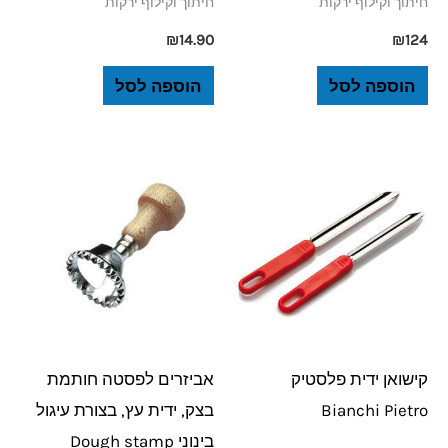
חיתוך וקילוף ירקות
חיתוך וקילוף ירקות
₪
14.90
₪
124
הוספה לסל
הוספה לסל
קישואן ידית פלסטיק
אביזרים לפסטה חותמת
Bianchi Pietro
בצק, ידית עץ, בצורת עיגול
בינוני Dough stamp