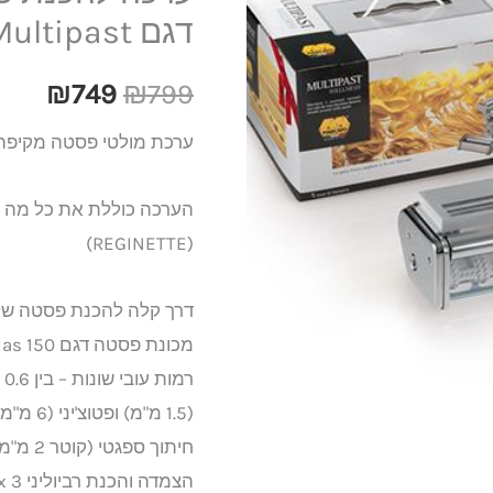
749.
₪799.
של
דגם Marcato Atlas 150 Multipast
מקצוענים
₪
749
₪
799
6
חלקים
ערכת מולטי פסטה מקיפה.
דגם
Marcato
Atlas
(REGINETTE)
150
Multipast
דרך קלה להכנת פסטה של 
(1.5 מ