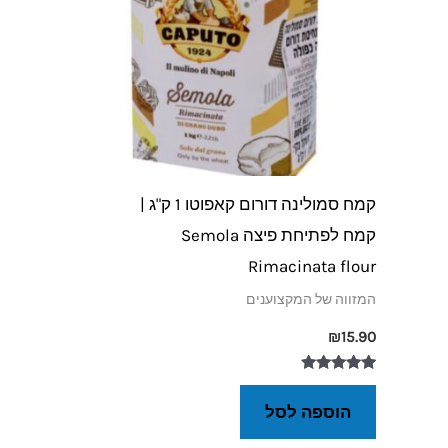
קמח סמולינה דורום קאפוטו 1 ק"ג |
קמח לפתיחת פיצה Semola
Rimacinata flour
המזווה של המקצוענים
₪
15.90
דורג
5.00
הוספה לסל
מתוך 5