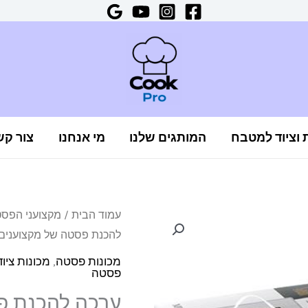
ת וציוד למטבח
המותגים שלנו
מי אנחנו
צור קש
כמות
עמוד הבית
/
מקצועני הפס
המחיר
המח
להכנת פסטה של מקצוענים 6 חלקים דגם rcato Atlas 150 Multipast
של
המקורי
הנוכ
ערכה
מכונות פסטה
,
מכונות ציו
פסטה
להכנת
היה:
הוא:
פסטה