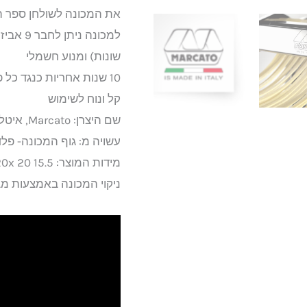
את המכונה לשולחן ספר ה
שונות) ומנוע חשמלי
10 שנות אחריות כנגד כל פגם בייצור
קל ונוח לשימוש
שם היצרן: Marcato, איטליה
עשויה מ: גוף המכונה- פלד
מידות המוצר: 15.5 x 20x 20 ס"מ
ניקוי המכונה באמצעות מ