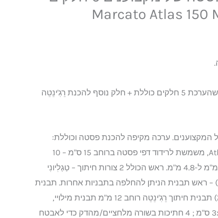
₪
הערכה כוללת את כל מה שהערכת 5 חלקים כוללת + חלק נוסף להכנת רֵגִ'ינֵטֵה
המקצוענים. ערכה מקיפה להכנת פסטה וכוללת:
מכונת פסטה דגם Atlas 150, משמשת לרידוד דפי פסטה ברוחב 15 ס"מ – 10
רמות עובי שונות – בין 0.6 מ"מ ל-4.8 מ"מ. ראש הכולל 2 צורות חיתוך – טַגְלִיונִי
"מ) ופטוצ'יני (6 מ"מ) – ראש תבנית הניתן להחלפה בתבניות אחרות. תבנית
חיתוך ספגטי (קוטר 2 מ"מ) תבנית חיתוך רֵגִ'ינֵטֵה רוחב 12 מ"מ תבנית מילויי,
הצמדה והכנת רביוליני 3x 3 ס"מ ; 4 חתיכות בשורה מלחציים/מהדק כדי לאבטח