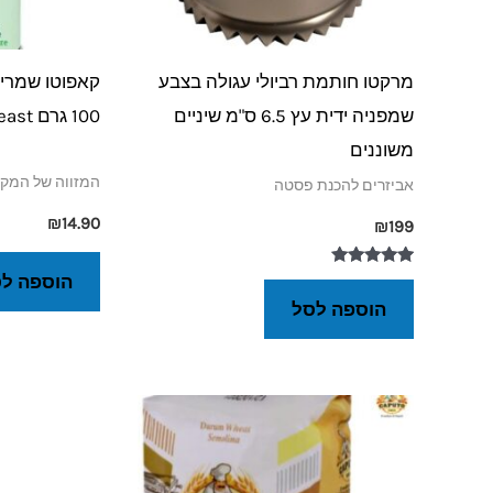
מרקטו חותמת רביולי עגולה בצבע
קאפוטו שמרי
שמפניה ידית עץ 6.5 ס"מ שיניים
100 גרם Caputo dry yeast
משוננים
המזווה של המקצ
אביזרים להכנת פסטה
₪
14.90
₪
199
דורג
הוספה ל
5.00
הוספה לסל
מתוך 5