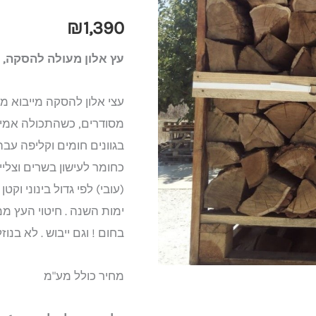
להסקה
₪
1,390
מבוקעים
בכלוב
עץ אלון מעולה להסקה, ש
1
קוב
מסודרים, כשהתכולה אמיתי
בגוונים חומים וקליפה עבה
כחומר לעישון בשרים וצלי
ימות השנה . חיטוי העץ מ
בחום ! וגם ייבוש . לא בנו
מחיר כולל מע"מ