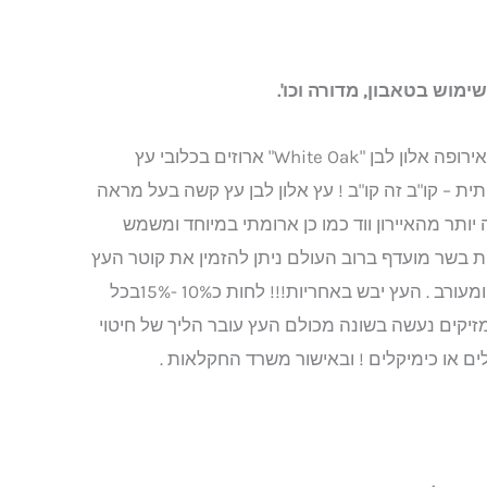
ימוש בטאבון, מדורה וכו'.
עצי אלון להסקה מייבוא מאירופה אלון לבן "White Oak" ארוזים בכלובי עץ
ת – קו"ב זה קו"ב ! עץ אלון לבן עץ קשה בעל מראה
 יותר מהאיירון ווד כמו כן ארומתי במיוחד ומשמש
ית בשר מועדף ברוב העולם ניתן להזמין את קוטר העץ
(עובי) לפי גדול בינוני וקטן ומעורב . העץ יבש באחריות!!! לחות כ10% -15%בכל
מזיקים נעשה בשונה מכולם העץ עובר הליך של חיטוי
זלים או כימיקלים ! ובאישור משרד החקלאות .