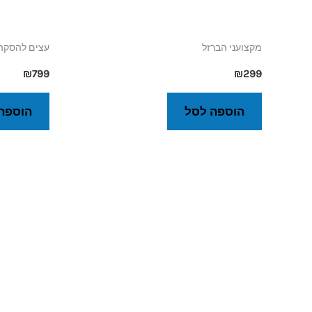
מקצועני הברזל
עצים להסקה 
₪
799
₪
299
הוספה לסל
הוספה