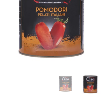
2.5
ק"ג
|
עגבניות
שלמות
מקולפות
Peeled
tomatoes
ciao