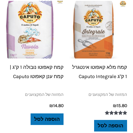
קמח מלא קאפוטו אינטגרל
קמח קאפוטו נובולה 1 ק"ג |
1 ק"ג Caputo Integrale
קמח ענן קאפוטו Caputo
המזווה של המקצוענים
המזווה של המקצוענים
₪
14.80
₪
15.80
הוספה לסל
דורג
5.00
הוספה לסל
מתוך 5