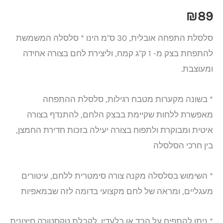
₪
89
סלסלת התפחה אובלית, 30 ס"מ הינו * סלסלה המשמשת
להתפחת בצק מ- 1 ק"ג קמח, וליצירת לחם בצורה אחידה
ומעוצבת.
* בשונה מקערות מטבח רגילות, סלסלת ההתפחה
מאפשרת ללחות שקיימת בבצק הלחם, להתנדף בצורה
איטית ומבוקרת ולתפוח בצורה יעילה בזכות חדירת החמצן,
בין חרכי הסלסלה
* השימוש בסלסלה מקנה צורה סימטרית ללחם, עיטורים
מעגליים, ומראה של לחם מקצועי בדומה לזה שבמאפיות
* ניתן להתפיח על הבד או בלעדיו, לקבלת טקסטורה חיצונית