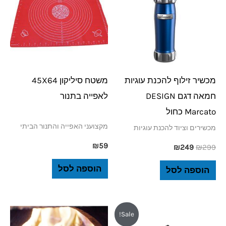
₪249.
₪299.
מכשיר זילוף להכנת עוגיות
משטח סיליקון 45X64
חמאה דגם DESIGN
לאפייה בתנור
Marcato כחול
מקצועני האפייה והתנור הביתי
מכשירים וציוד להכנת עוגיות
₪
59
₪
249
₪
299
הוספה לסל
הוספה לסל
המחיר
המחיר
Sale!
המקורי
הנוכחי