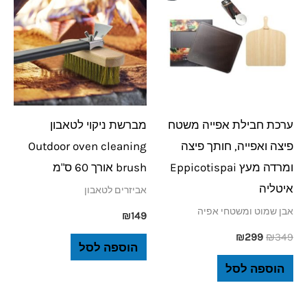
היה:
הוא:
₪299.
₪349.
ערכת חבילת אפייה משטח
מברשת ניקוי לטאבון
פיצה ואפייה, חותך פיצה
Outdoor oven cleaning
ומרדה מעץ Eppicotispai
brush אורך 60 ס"מ
איטליה
אביזרים לטאבון
אבן שמוט ומשטחי אפיה
₪
149
₪
299
₪
349
הוספה לסל
הוספה לסל