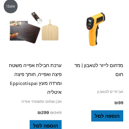
המחיר
המחיר
Sale!
המקורי
הנוכחי
היה:
הוא:
₪299.
₪349.
מדחום לייזר לטאבון | מד
ערכת חבילת אפייה משטח
חום
פיצה ואפייה, חותך פיצה
ומרדה מעץ Eppicotispai
איטליה
אביזרים לטאבון
אבן שמוט ומשטחי אפיה
₪
99
₪
299
₪
349
הוספה לסל
הוספה לסל