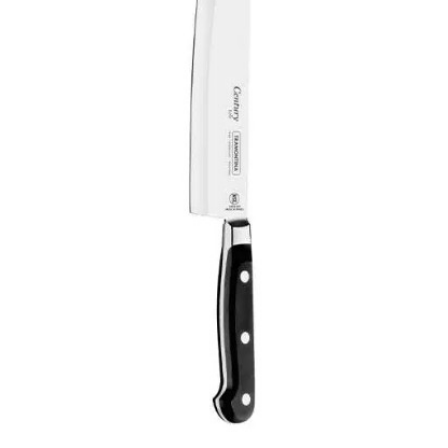
17.78
ס"מ
Tramontina
Century
Nakiri