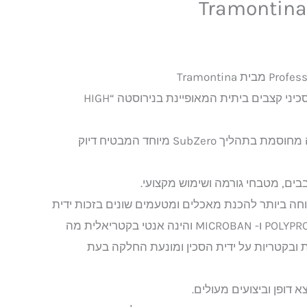
Tramontina
Professional היא סדרת סכיני קצבים ביתית המאופיינת בנירוסטה “HIGH
הסכין בעלת להב נירוסטה מחוסמת בתהליך SubZero מיוחד המבטיח דיוק
בים, מטבחי גורמה ושימוש מקצועי.
טוחה ביותר להכנת מאכלים ומטעמים שונים בזכות ידית
האחיזה העשויה POLYPROPYLENE ו- MICROBAN והינה אנטי בקטריאלית מה
ת ובקטריות על ידית הסכין ומונעת החלקה בעת
 דופן וביצועים מעולים.