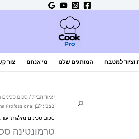
ת וציוד למטבח
המותגים שלנו
מי אנחנו
צור קש
כמות
עמוד הבית
/
סכום סכינים מ
בצבע לבן Tramontina Professional
של
טרמונטינה
סכום סכינים מזלגות ועוד
,
סכין
קצבים