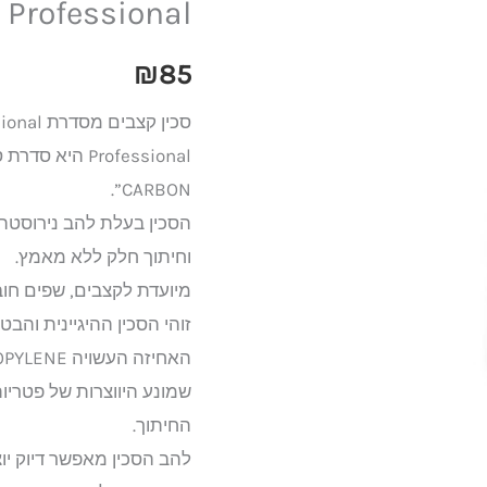
 Professional
25
ס''מ
₪
85
בצבע
סכין קצבים מסדרת Professional מבית Tramontina
לבן
Tramontina
CARBON”.
Professional
וחיתוך חלק ללא מאמץ.
מיועדת לקצבים, שפים חוב
זוהי הסכין ההיגיינית והב
שמונע היווצרות של פטריו
החיתוך.
להב הסכין מאפשר דיוק יוצא