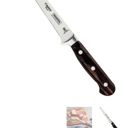
15
ס"מ
Tramontina
Polywood