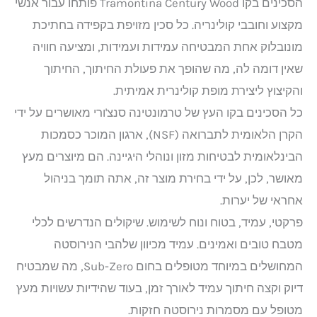
הסכינים בקו Tramontina Century Wood פותחו עבור אנשי
מקצוע וחובבי קולינריה. כל סכין מזויפת בקפידה בחתיכת
מונובלוק אחת המבטיחה עמידות ועמידות, ומציעה חוויה
שאין דומה לה, מה שהופך את פעולת החיתוך, החיתוך
והקיצוץ ליצירת מופת קולינרית אמיתית.
כל הסכינים בקו העץ של טרמונטינה סנצ'ורי מאושרים על ידי
הקרן הלאומית לתברואה (NSF), ארגון המוכר כסמכות
הבינלאומית לבטיחות מזון ונוהלי היגיינה. הם מיוצרים מעץ
מאושר, לכן, על ידי בחירת מוצר זה, אתה תומך בניהול
אחראי של יערות.
פרקטי, עמיד, בטוח ונוח לשימוש. שיקולים הנדרשים לכלי
מטבח טובים ואמינים. עמיד מכיוון שלהבי הנירוסטה
המחושלים במיוחד מטופלים בחום Sub-Zero, מה שמבטיח
דיוק וקצה חיתוך עמיד לאורך זמן, בעוד שהידיות עשויות מעץ
מטופל עם מסמרות נירוסטה חזקות.