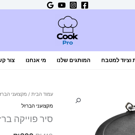
ת וציוד למטבח
המותגים שלנו
מי אנחנו
צור קש
כמות
עמוד הבית
/
מקצועני הברז
המחיר
המח
של
מקצועני הברזל
המקורי
הנוכ
סיר
סיר פוייקה ברזל 8 ליטר תחתית ש
פוייקה
היה:
הוא:
ברזל