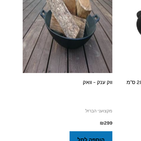
ווק ענק – וואק
מקצועני הברזל
₪
299
הוספה לסל