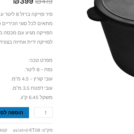
₪
399
₪
419
399.
₪419.
8
סיר פוייקה ברזל 8 ליטר עם תחתית שטוחה של חברת בריזול
ליטר
מתאים לכל סוגי הכיריים כו
תחתית
הפוייקה מגיע עם מכסה מ
שטוחה
לפוייקה ידית אחיזה בצור
מפרט טכני:
נפח – 8 ליטר.
עובי קורץ – 4.5 מ"מ.
עובי דפנות 3.5 מ"מ.
משקל 6.45 ק"ג.
הוספה לסל
מק"ט:
asiatrd-КТ08
קטגו